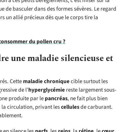
on à ces petits dérèglements, c’est miser sur la
que de basculer dans des formes sévères. Le regard
s un allié précieux dès que le corps tire la
consommer du pollen cru ?
re une maladie silencieuse et
rés. Cette
maladie chronique
cible surtout les
ressive de l’
hyperglycémie
reste largement sous-
mone produite par le
pancréas
, ne fait plus bien
a circulation, privant les
cellules
de carburant.
rablement.
 en silence les
nerfs
, les
reins
, la
rétine
, le
cœur