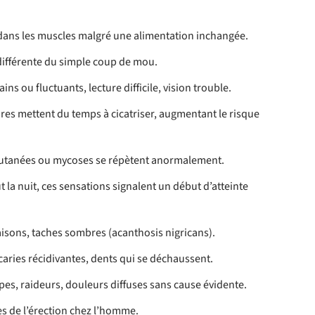
 dans les muscles malgré une alimentation inchangée.
, différente du simple coup de mou.
ins ou fluctuants, lecture difficile, vision trouble.
ures mettent du temps à cicatriser, augmentant le risque
s cutanées ou mycoses se répètent anormalement.
t la nuit, ces sensations signalent un début d’atteinte
sons, taches sombres (acanthosis nigricans).
 caries récidivantes, dents qui se déchaussent.
pes, raideurs, douleurs diffuses sans cause évidente.
les de l’érection chez l’homme.