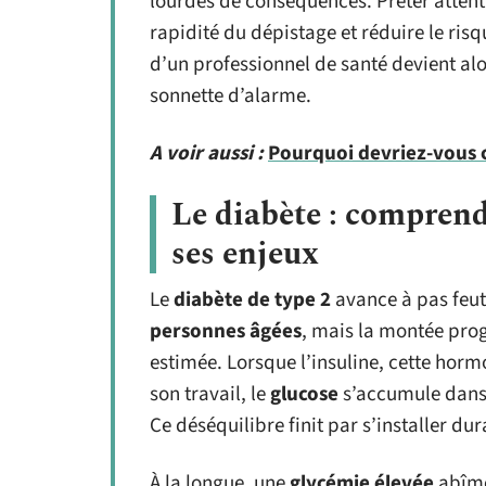
lourdes de conséquences. Prêter attenti
rapidité du dépistage et réduire le ris
d’un professionnel de santé devient alor
sonnette d’alarme.
A voir aussi :
Pourquoi devriez-vous 
Le diabète : comprend
ses enjeux
Le
diabète de type 2
avance à pas feut
personnes âgées
, mais la montée prog
estimée. Lorsque l’insuline, cette hor
son travail, le
glucose
s’accumule dans l
Ce déséquilibre finit par s’installer du
À la longue, une
glycémie élevée
abîme