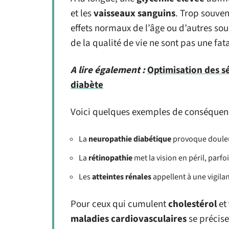
et les
vaisseaux sanguins
. Trop souven
effets normaux de l’âge ou d’autres souc
de la qualité de vie ne sont pas une fata
A lire également :
Optimisation des sé
diabète
Voici quelques exemples de conséquenc
La
neuropathie diabétique
provoque douleu
La
rétinopathie
met la vision en péril, parfo
Les
atteintes rénales
appellent à une vigilan
Pour ceux qui cumulent
cholestérol
et
maladies cardiovasculaires
se précise