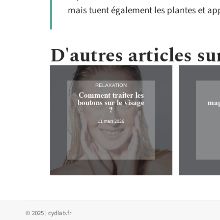
mais tuent également les plantes et app
D'autres articles sur
RELAXATION
Comment traiter les
boutons sur le visage
mag
?
11 mars 2026
© 2025 | cydlab.fr