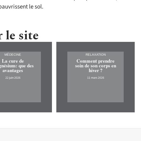
auvrissent le sol.
 le site
MÉDECINE
RELAXATION
La cure de
Comment prendre
nésium: que des
soin de son corps en
avantages
hiver ?
22 juin 2026
11 mars 2026